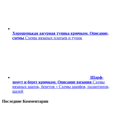
Хорошенькая ажурная туника крючком. Описание,
схемы
Схемы вязаных платьев и туник
Шарф-
хомут и берет крючком. Описание вязания
Схемы
вязаных шапок, беретов » Схемы шарфов, палантинов,
шалей
Последние Комментарии