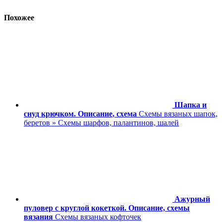
Похожее
Шапка и
снуд крючком. Описание, схема
Схемы вязаных шапок,
беретов » Схемы шарфов, палантинов, шалей
Ажурный
пуловер с круглой кокеткой. Описание, схемы
вязания
Схемы вязаных кофточек