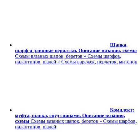
Шапка,
шарф и длинные перчатки. Описание вязания, схемы
Схемы вязаных шапок, беретов » Схемы шарфов,
палантинов, шалей » Схемы варежек, перчаток, митенок
Комплект:
муфта, шапка, снуд спицами. Описание вязания,
схемы
Схемы вязаных шапок, беретов » Схемы шарфов,
палантинов, шалей