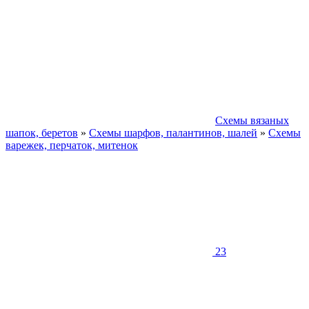
Схемы вязаных
шапок, беретов
»
Схемы шарфов, палантинов, шалей
»
Схемы
варежек, перчаток, митенок
23