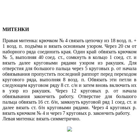
МИТЕНКИ
Правая митенка: крючком № 4 связать цепочку из 18 возд. п. +
1 возд. п. подъёма и вязать основным узором. Через 20 см от
наборного ряда соединить края. Один край обвязать крючком
№ 5, выполняя 40 соед. ст., сомкнуть в кольцо 1 соед. ст. и
вязать далее круговыми рядами узором из ракушек. Для
отверстия для большого пальца через 5 круговых р. от начала
обвязывания пропустить последний раппорт перед переходом
кругового ряда, выполняя 8 возд. п. Обвязать эти петли в
следующем круговом ряду 8 ст. с/н и затем вновь включить их
в узор из ракушек. Через 12 круговых р. от начала
обвязывания закончить работу. Отверстие для большого
пальца обвязать 16 ст. б/н, замкнуть круговой ряд 1 соед. ст. и
далее вязать ст. б/н круговыми рядами. Через 4 круговых р.
вязать крючком № 4 и через 7 круговых р. закончить работу.
Левая митенка: вязать симметрично.