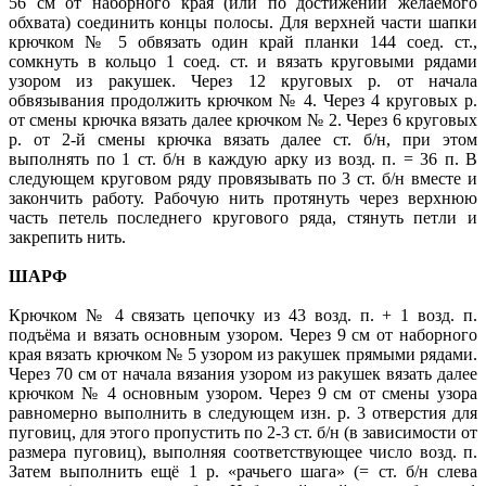
56 см от наборного края (или по достижении желаемого
обхвата) соединить концы полосы. Для верхней части шапки
крючком № 5 обвязать один край планки 144 соед. ст.,
сомкнуть в кольцо 1 соед. ст. и вязать круговыми рядами
узором из ракушек. Через 12 круговых р. от начала
обвязывания продолжить крючком № 4. Через 4 круговых р.
от смены крючка вязать далее крючком № 2. Через 6 круговых
р. от 2-й смены крючка вязать далее ст. б/н, при этом
выполнять по 1 ст. б/н в каждую арку из возд. п. = 36 п. В
следующем круговом ряду провязывать по 3 ст. б/н вместе и
закончить работу. Рабочую нить протянуть через верхнюю
часть петель последнего кругового ряда, стянуть петли и
закрепить нить.
ШАРФ
Крючком № 4 связать цепочку из 43 возд. п. + 1 возд. п.
подъёма и вязать основным узором. Через 9 см от наборного
края вязать крючком № 5 узором из ракушек прямыми рядами.
Через 70 см от начала вязания узором из ракушек вязать далее
крючком № 4 основным узором. Через 9 см от смены узора
равномерно выполнить в следующем изн. р. 3 отверстия для
пуговиц, для этого пропустить по 2-3 ст. б/н (в зависимости от
размера пуговиц), выполняя соответствующее число возд. п.
Затем выполнить ещё 1 р. «рачьего шага» (= ст. б/н слева