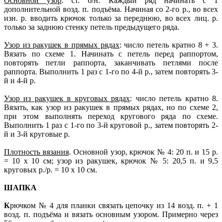
Основной узор
: ст. б/н. Каждый ряд начинать с 1
дополнительной возд. п. подъёма. Начиная со 2-го р., во всех
изн. р. вводить крючок только за переднюю, во всех лиц. р.
только за заднюю стенку петель предыдущего ряда.
Узор из ракушек в прямых рядах
: число петель кратно 8 + 3.
Вязать по схеме 1. Начинать с петель перед раппортом,
повторять петли раппорта, заканчивать петлями после
раппорта. Выполнить 1 раз с 1-го по 4-й р., затем повторять 3-
й и 4-й р.
Узор из ракушек в круговых рядах
: число петель кратно 8.
Вязать, как узор из ракушек в прямых рядах, но по схеме 2,
при этом выполнять переход кругового ряда по схеме.
Выполнить 1 раз с 1-го по 3-й круговой р., затем повторять 2-
й и 3-й круговые р.
Плотность вязания
. Основной узор, крючок № 4: 20 п. и 15 р.
= 10 х 10 см; узор из ракушек, крючок № 5: 20,5 п. и 9,5
круговых р./р. = 10 х 10 см.
ШАПКА
К
рючком № 4 для планки связать цепочку из 14 возд. п. + 1
возд. п. подъёма и вязать основным узором. Примерно через