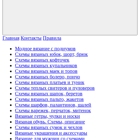
Главная
Контакты
Правила
Модное вязание с подиумов
Схемы вязаных юбок, шорт, брюк
Схемы вязаных кофточек
Схемы вязаных купальников
Схемы вязаных маек и топов
Схемы вязаных болеро, пончо
Схемы вязаных платьев и туник
Схемы теплых свитеров и пуловеров
Схемы вязаных шапок, беретов
Схемы вязаных пальто, жакетов
Схемы шарфов, палантинов, шалей
Схемы варежек, перчаток, митенок
Вязаные гетры, чулки и носки
Вязаная обувь. Схемы, описание
Схемы вязаных сумок и чехлов
Вязаные украшения и аксессуары
Вязание для мужчин со схемами