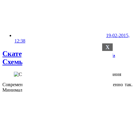
19-02-2015,
12:38
X
Скатерть из квадратных мотивов.
Схемы вязания
Современная вязаная скатерть должна выглядеть именно так.
Минимализм, стиль, изящество - всё в одном!