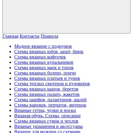
Главная
Контакты
Правила
Модное вязание с подиумов
Схемы вязаных юбок, шорт, брюк
Схемы вязаных кофточек
Схемы вязаных купальников
Схемы вязаных маек и топов
Схемы вязаных болеро, пончо
Схемы вязаных платьев и туник
Схемы теплых свитеров и пуловеров
Схемы вязаных шапок, беретов
Схемы вязаных пальто, жакетов
Схемы шарфов, палантинов, шалей
Схемы варежек, перчаток, митенок
Вязаные гетры, чулки и носки
Вязаная обувь. Схемы, описание
Схемы вязаных сумок и чехлов
Вязаные украшения и аксессуары
Вязание для мужчин со схемами