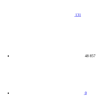
131
48 857
0