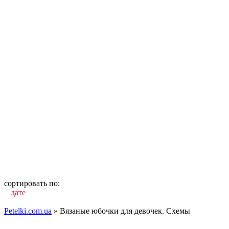
сортировать по:
дате
популярности
посещаемости
комментариям
алфавиту
Petelki.com.ua
» Вязаные юбочки для девочек. Схемы