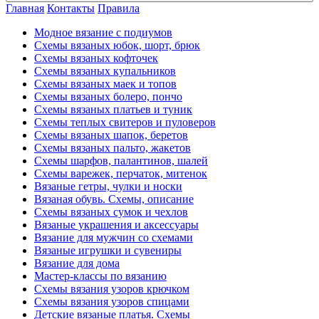
Главная
Контакты
Правила
Модное вязание с подиумов
Схемы вязаных юбок, шорт, брюк
Схемы вязаных кофточек
Схемы вязаных купальников
Схемы вязаных маек и топов
Схемы вязаных болеро, пончо
Схемы вязаных платьев и туник
Схемы теплых свитеров и пуловеров
Схемы вязаных шапок, беретов
Схемы вязаных пальто, жакетов
Схемы шарфов, палантинов, шалей
Схемы варежек, перчаток, митенок
Вязаные гетры, чулки и носки
Вязаная обувь. Схемы, описание
Схемы вязаных сумок и чехлов
Вязаные украшения и аксессуары
Вязание для мужчин со схемами
Вязаные игрушки и сувениры
Вязание для дома
Мастер-классы по вязанию
Схемы вязания узоров крючком
Схемы вязания узоров спицами
Детские вязаные платья. Схемы