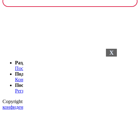
Результаты
опроса
X
Разделы сайта
Последние новости
Последние комментарии
Поддержка
Контакты
Посетителю
Регистрация
Статистика
Copyright © 2024
Petelki.com.ua
Политика
конфиденциальности