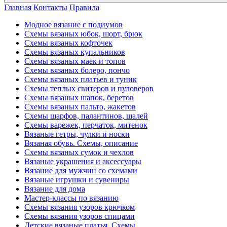
Главная
Контакты
Правила
Модное вязание с подиумов
Схемы вязаных юбок, шорт, брюк
Схемы вязаных кофточек
Схемы вязаных купальников
Схемы вязаных маек и топов
Схемы вязаных болеро, пончо
Схемы вязаных платьев и туник
Схемы теплых свитеров и пуловеров
Схемы вязаных шапок, беретов
Схемы вязаных пальто, жакетов
Схемы шарфов, палантинов, шалей
Схемы варежек, перчаток, митенок
Вязаные гетры, чулки и носки
Вязаная обувь. Схемы, описание
Схемы вязаных сумок и чехлов
Вязаные украшения и аксессуары
Вязание для мужчин со схемами
Вязаные игрушки и сувениры
Вязание для дома
Мастер-классы по вязанию
Схемы вязания узоров крючком
Схемы вязания узоров спицами
Детские вязаные платья. Схемы