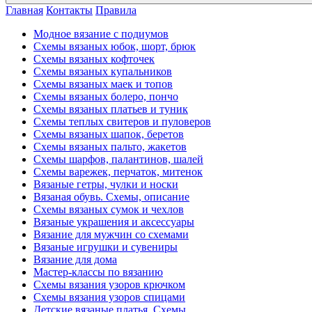
Главная
Контакты
Правила
Модное вязание с подиумов
Схемы вязаных юбок, шорт, брюк
Схемы вязаных кофточек
Схемы вязаных купальников
Схемы вязаных маек и топов
Схемы вязаных болеро, пончо
Схемы вязаных платьев и туник
Схемы теплых свитеров и пуловеров
Схемы вязаных шапок, беретов
Схемы вязаных пальто, жакетов
Схемы шарфов, палантинов, шалей
Схемы варежек, перчаток, митенок
Вязаные гетры, чулки и носки
Вязаная обувь. Схемы, описание
Схемы вязаных сумок и чехлов
Вязаные украшения и аксессуары
Вязание для мужчин со схемами
Вязаные игрушки и сувениры
Вязание для дома
Мастер-классы по вязанию
Схемы вязания узоров крючком
Схемы вязания узоров спицами
Детские вязаные платья. Схемы