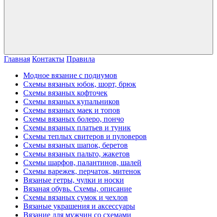
Главная
Контакты
Правила
Модное вязание с подиумов
Схемы вязаных юбок, шорт, брюк
Схемы вязаных кофточек
Схемы вязаных купальников
Схемы вязаных маек и топов
Схемы вязаных болеро, пончо
Схемы вязаных платьев и туник
Схемы теплых свитеров и пуловеров
Схемы вязаных шапок, беретов
Схемы вязаных пальто, жакетов
Схемы шарфов, палантинов, шалей
Схемы варежек, перчаток, митенок
Вязаные гетры, чулки и носки
Вязаная обувь. Схемы, описание
Схемы вязаных сумок и чехлов
Вязаные украшения и аксессуары
Вязание для мужчин со схемами