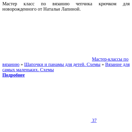
Мастер класс по вязанию чепчика крючком для
новорожденного от Натальи Лапиной.
Мастер-классы по
вязанию
»
Шапочки и панамы для детей. Схемы
»
Вязание для
самых маленьких. Схемы
Подробнее
37