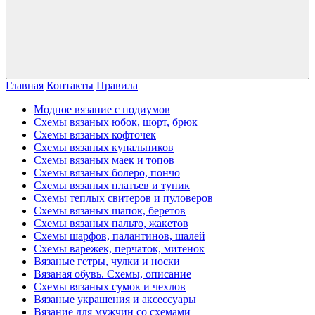
Главная
Контакты
Правила
Модное вязание с подиумов
Схемы вязаных юбок, шорт, брюк
Схемы вязаных кофточек
Схемы вязаных купальников
Схемы вязаных маек и топов
Схемы вязаных болеро, пончо
Схемы вязаных платьев и туник
Схемы теплых свитеров и пуловеров
Схемы вязаных шапок, беретов
Схемы вязаных пальто, жакетов
Схемы шарфов, палантинов, шалей
Схемы варежек, перчаток, митенок
Вязаные гетры, чулки и носки
Вязаная обувь. Схемы, описание
Схемы вязаных сумок и чехлов
Вязаные украшения и аксессуары
Вязание для мужчин со схемами