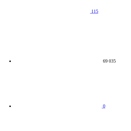
115
69 035
0