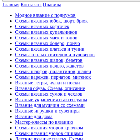
Главная
Контакты
Правила
Модное вязание с подиумов
Схемы вязаных юбок, шорт, брюк
Схемы вязаных кофточек
Схемы вязаных купальников
Схемы вязаных маек и топов
Схемы вязаных болеро, пончо
Схемы вязаных платьев и туник
Схемы теплых свитеров и пуловеров
Схемы вязаных шапок, беретов
Схемы вязаных пальто, жакетов
Схемы шарфов, палантинов, шалей
Схемы варежек, перчаток, митенок
Вязаные гетры, чулки и носки
Вязаная обувь. Схемы, описание
Схемы вязаных сумок и чехлов
Вязаные украшения и аксессуары
Вязание для мужчин со схемами
Вязаные игрушки и сувениры
Вязание для дома
Мастер-классы по вязанию
Схемы вязания узоров крючком
Схемы вязания узоров спицами
Детские вязаные платья. Схемы