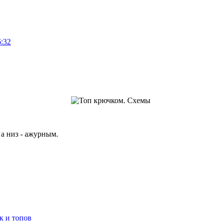
6:32
а низ - ажурным.
к и топов