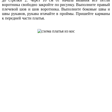
до стрелки 2. Через 10 см от начала вязания все петли
воротника свободно закройте по рисунку. Выполните правый
плечевой шов и шов воротника. Выполните боковые швы и
швы рукавов, рукава втачайте в проймы. Пришейте карманы
к передней части платья.