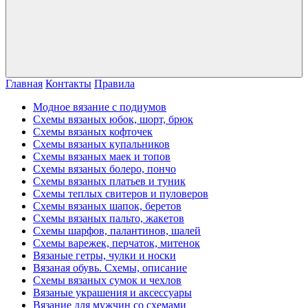
Главная
Контакты
Правила
Модное вязание с подиумов
Схемы вязаных юбок, шорт, брюк
Схемы вязаных кофточек
Схемы вязаных купальников
Схемы вязаных маек и топов
Схемы вязаных болеро, пончо
Схемы вязаных платьев и туник
Схемы теплых свитеров и пуловеров
Схемы вязаных шапок, беретов
Схемы вязаных пальто, жакетов
Схемы шарфов, палантинов, шалей
Схемы варежек, перчаток, митенок
Вязаные гетры, чулки и носки
Вязаная обувь. Схемы, описание
Схемы вязаных сумок и чехлов
Вязаные украшения и аксессуары
Вязание для мужчин со схемами