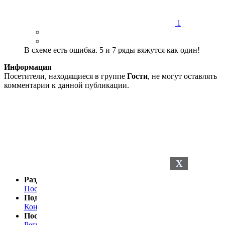
1
В схеме есть ошибка. 5 и 7 ряды вяжутся как один!
Информация
Посетители, находящиеся в группе
Гости
, не могут оставлять
комментарии к данной публикации.
X
Разделы сайта
Последние новости
Последние комментарии
Поддержка
Контакты
Посетителю
Регистрация
Статистика