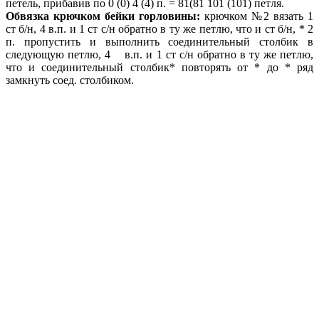
петель, прибавив по 0 (0) 4 (4) п. = 81(81 101 (101) петля.
Обвязка крючком бейки горловины:
крючком №2 вязать 1
ст б/н, 4 в.п. и 1 ст с/н обратно в ту же петлю, что и ст б/н, * 2
п. пропустить и выполнить соединительный столбик в
следующую петлю, 4 в.п. и 1 ст с/н обратно в ту же петлю,
что и соединительный столбик* повторять от * до * ряд
замкнуть соед. столбиком.