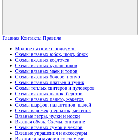
Главная
Контакты
Правила
Модное вязание с подиумов
Схемы вязаных юбок, шорт, брюк
Схемы вязаных кофточек
Схемы вязаных купальников
Схемы вязаных маек и топов
Схемы вязаных болеро, пончо
Схемы вязаных платьев и туник
Схемы теплых свитеров и пуловеров
Схемы вязаных шапок, беретов
Схемы вязаных пальто, жакетов
Схемы шарфов, палантинов, шалей
Схемы варежек, перчаток, митенок
Вязаные гетры, чулки и носки
Вязаная обувь. Схемы, описание
Схемы вязаных сумок и чехлов
Вязаные украшения и аксессуары
Вязание для мужчин со схемами