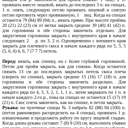
провязать вместе лицевой, вязать до последних 3 п. на спицах,
1 п. снять, следующую петлю провязать лицевой и снятую
петлю протянуть через провязанную, 1 лиц. Когда на спицах
останется 79 (84) 89 (94) п., вязать прямо. При высоте проймы
20 (21) 22 (23) см от метки закрыть средние 39 (40) 41 (42) п.
для горловины и обе стороны закончить отдельно. Для
закругления горловины закрыть с внутреннего края в начале
следующих 2 р. по 3, 2 п. Одновременно с внешнего края
закрыть для плечевого скоса в начале каждого ряда по 5, 5, 5
(5, 6, 6) 6, 6, 7 (7 7 7) петель.
Перед:
вязать, как спинку, но с более глубокой горловиной.
Петли для пройм закрыть, как для спинки. Когда останется
связать 13 см до последних закрытых петель скоса плеча
(сверить по спинке), закрыть средние 15 (16) 17 (18) п. для
горловины и обе стороны закончить раздельно. Для
закругления горловины закрыть с внутреннего края в начале
каждого ряда по 4, 3, 3, 2, 1, 1, 1 п., затем закрывать по 1 п. в
начале каждого 2-го р., пока на спицах не останется 15 (17) 19
(21) п. Скос плеча закончить, как на спинке, и петли закрыть.
Рукава:
на чулочные спицы № 3 набрать 82 (88) 94 (100) п.
(петли равномерно распределить на 4 спицы), провязать 1 р.
изнаночными и продолжить работу по кругу лицевой гладью.
Когда длина рукава составит 7 (8) 9 (10) см, выполнить убавки