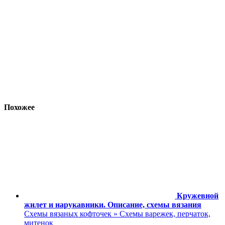
Похожее
Кружевной
жилет и нарукавники. Описание, схемы вязания
Схемы вязаных кофточек » Схемы варежек, перчаток,
митенок