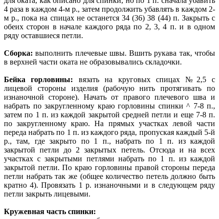
для оката, как описано для спинки, но по 1 п. сначала убавить
4 раза в каждом 4-м р., затем продолжить убавлять в каждом 2-
м р., пока на спицах не останется 34 (36) 38 (44) п. Закрыть с
обеих сторон в начале каждого ряда по 2, 3, 4 п. и в одном
ряду оставшиеся петли.
Сборка:
выполнить плечевые швы. Вшить рукава так, чтобы
в верхней части оката не образовывались складочки.
Бейка горловины:
вязать на круговых спицах №2,5 с
лицевой стороны изделия (рабочую нить протягивать по
изнаночной стороне). Начать от правого плечевого шва и
набрать по закругленному краю горловины спинки ^ 7-8 п.,
затем по 1 п. из каждой закрытой средней петли и еще 7-8 п.
по закругленному краю. На прямых участках левой части
переда набрать по 1 п. из каждого ряда, пропуская каждый 5-й
р., там, где закрыто по 1 п., набрать по 1 п. из каждой
закрытой петли до 2 закрытых петель. Отсюда и на всех
участках с закрытыми петлями набрать по 1 п. из каждой
закрытой петли. По краю горловины правой стороны переда
петли набрать так же (общее количество петель должно быть
кратно 4). Провязать 1 р. изнаночными и в следующем ряду
петли закрыть лицевыми.
Кружевная часть спинки: