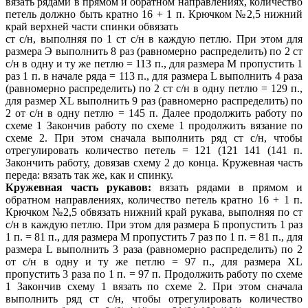
вязать рядами в прямом и обратном направлениях, количество
петель должно быть кратно 16 + 1 п. Крючком №2,5 нижний
край верхней части спинки обвязать
ст с/н, выполняя по 1 ст с/н в каждую петлю. При этом для
размера Э выполнить 8 раз (равномерно распределить) по 2 ст
с/н в одну и ту же петлю = 113 п., для размера М пропустить 1
раз 1 п. в начале ряда = 113 п., для размера L выполнить 4 раза
(равномерно распределить) по 2 ст с/н в одну петлю = 129 п.,
для размер ХL выполнить 9 раз (равномерно распределить) по
2 от с/н в одну петлю = 145 п. Далее продолжить работу по
схеме 1 Закончив работу по схеме 1 продолжить вязание по
схеме 2. При этом сначала выполнить ряд ст с/н, чтобы
отрегулировать количество петель = 121 (121 141 (141 п.
Закончить работу, довязав схему 2 до конца. Кружевная часть
переда: вязать так же, как и спинку.
Кружевная часть рукавов:
вязать рядами в прямом и
обратном направлениях, количество петель кратно 16 + 1 п.
Крючком №2,5 обвязать нижний край рукава, выполняя по ст
с/н в каждую петлю. При этом для размера Б пропустить 1 раз
1 п. = 81 п., для размера М пропустить 7 раз по 1 п. = 81 п., для
размера L выполнить 3 раза (равномерно распределить) по 2
от с/н в одну и ту же петлю = 97 п., для размера ХL
пропустить 3 раза по 1 п. = 97 п. Продолжить работу по схеме
1 Закончив схему 1 вязать по схеме 2. При этом сначала
выполнить ряд ст с/н, чтобы отрегулировать количество