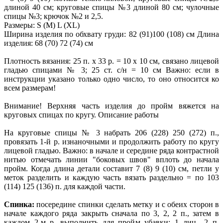
длиной 40 см; круговые спицы №3 длиной 80 см; чулочные
спицы №3; крючок №2 и 2,5.
Размеры: S (М) L (ХL)
Ширина изделия по обхвату груди: 82 (91)100 (108) см Длина
изделия: 68 (70) 72 (74) см
Плотность вязания: 25 п. х 33 р. = 10 х 10 см, связано лицевой
гладью спицами № 3; 25 ст. с/н = 10 см Важно: если в
инструкции указано только одно число, то оно относится ко
всем размерам!
Внимание! Верхняя часть изделия до пройм вяжется на
круговых спицах по кругу. Описание работы
На круговые спицы № 3 набрать 206 (228) 250 (272) п.,
провязать 1-й р. изнаночными и продолжить работу по кругу
лицевой гладью. Важно: в начале и середине ряда контрастной
нитью отмечать линии "боковых швов" вплоть до начала
пройм. Когда длина детали составит 7 (8) 9 (10) см, петли у
меток разделить и каждую часть вязать раздельно = по 103
(114) 125 (136) п. для каждой части.
Спинка:
посередине спинки сделать метку и с обеих сторон в
начале каждого ряда закрыть сначала по 3, 2, 2 п., затем в
каждом 2-м р. выполнить для пройм убавки: 1 лиц., 2 п.