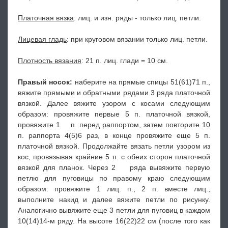
Платочная вязка
: лиц. и изн. ряды - только лиц. петли.
Лицевая гладь
: при круговом вязании только лиц. петли.
Плотность вязания
: 21 п. лиц. глади = 10 см.
Правый носок:
наберите на прямые спицы 51(61)71 п.,
вяжите прямыми и обратными рядами 3 ряда платочной
вязкой. Далее вяжите узором с косами следующим
образом: провяжите первые 5 п. платочной вязкой,
провяжите 1 п. перед раппортом, затем повторите 10
п. раппорта 4(5)6 раз, в конце провяжите еще 5 п.
платочной вязкой. Продолжайте вязать петли узором из
кос, провязывая крайние 5 п. с обеих сторон платочной
вязкой для планок. Через 2 ряда вывяжите первую
петлю для пуговицы по правому краю следующим
образом: провяжите 1 лиц. п., 2 п. вместе лиц.,
выполните накид и далее вяжите петли по рисунку.
Аналогично вывяжите еще 3 петли для пуговиц в каждом
10(14)14-м ряду. На высоте 16(22)22 см (после того как