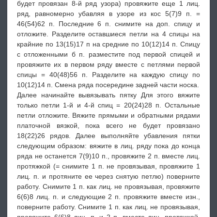
будет провязан 8-й ряд узора) провяжите еще 1 лиц.
ряд, равномерно убавляя в узоре из кос 5(7)9 п. =
46(54)62 п. Последние 6 п. снимите на доп. спицу и
отложите. Разделите оставшиеся петли на 4 спицы на
крайние по 13(15)17 п на средние по 10(12)14 п. Спицу
с отложенными б п. разместите под первой спицей и
провяжите их в первом ряду вместе с петлями первой
спицы = 40(48)56 п. Разделите на каждую спицу по
10(12)14 п. Смена ряда посередине задней части носка.
Далее начинайте вывязывать пятку Для этого вяжите
только петли 1-й и 4-й спиц = 20(24)28 п. Остальные
петли отложите. Вяжите прямыми и обратными рядами
платочной вязкой, пока всего не будет провязано
18(22)26 рядов. Далее выполняйте убавления пятки
следующим образом: вяжите в лиц. ряду пока до конца
ряда не останется 7(9)10 п., провяжите 2 п. вместе лиц.
протяжкой (= снимите 1 п. не провязывая, провяжите 1
лиц. п. и протяните ее через снятую петлю) поверните
работу. Снимите 1 п. как лиц. не провязывая, провяжите
6(6)8 лиц. п. и следующие 2 п. провяжите вместе изн.,
поверните работу. Снимите 1 п. как лиц. не провязывая,
провяжите 6(6)8 лиц. п. и 2 п. вместе лиц. протяжкой,