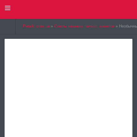
Select Language
▼
Petelki.com.ua
»
Схемы вязаных пальто, жакетов
» Необычны