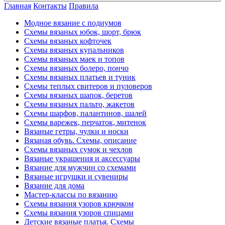
Главная
Контакты
Правила
Модное вязание с подиумов
Схемы вязаных юбок, шорт, брюк
Схемы вязаных кофточек
Схемы вязаных купальников
Схемы вязаных маек и топов
Схемы вязаных болеро, пончо
Схемы вязаных платьев и туник
Схемы теплых свитеров и пуловеров
Схемы вязаных шапок, беретов
Схемы вязаных пальто, жакетов
Схемы шарфов, палантинов, шалей
Схемы варежек, перчаток, митенок
Вязаные гетры, чулки и носки
Вязаная обувь. Схемы, описание
Схемы вязаных сумок и чехлов
Вязаные украшения и аксессуары
Вязание для мужчин со схемами
Вязаные игрушки и сувениры
Вязание для дома
Мастер-классы по вязанию
Схемы вязания узоров крючком
Схемы вязания узоров спицами
Детские вязаные платья. Схемы