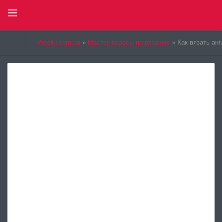
Select Language
▼
Petelki.com.ua
»
Мастер-классы по вязанию
» Как вязать ан