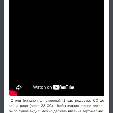
2 ряд (изнаночная сторона): 1 в.п. подъема, СС до
конца ряда (всего 22 СС). Чтобы задние стенки петель
было лучше видно, можно держать вязание вертикально.