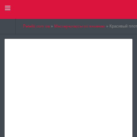
Select Language
▼
Petelki.com.ua
»
Мастер-классы по вязанию
» Красивый плот