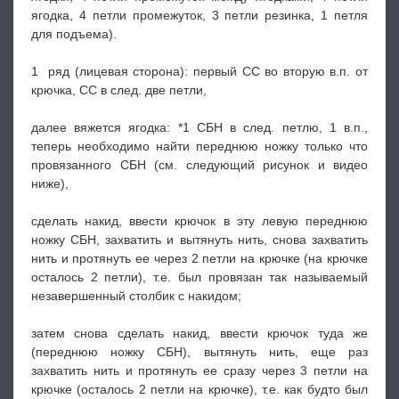
ягодка, 4 петли промежуток, 3 петли резинка, 1 петля
для подъема).
1 ряд (лицевая сторона): первый СС во вторую в.п. от
крючка, СС в след. две петли,
далее вяжется ягодка: *1 СБН в след. петлю, 1 в.п.,
теперь необходимо найти переднюю ножку только что
провязанного СБН (см. следующий рисунок и видео
ниже),
cделать накид, ввести крючок в эту левую переднюю
ножку СБН, захватить и вытянуть нить, снова захватить
нить и протянуть ее через 2 петли на крючке (на крючке
осталось 2 петли), т.е. был провязан так называемый
незавершенный столбик с накидом;
затем снова сделать накид, ввести крючок туда же
(переднюю ножку СБН), вытянуть нить, еще раз
захватить нить и протянуть ее сразу через 3 петли на
крючке (осталось 2 петли на крючке), т.е. как будто был