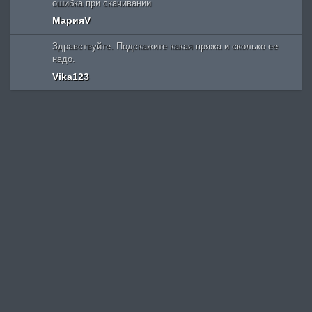
ошибка при скачивании
МарияV
Здравствуйте. Подскажите какая пряжа и сколько ее
надо.
Vika123