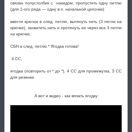
связан полустолбик с накидом, пропустить одну петлю
(для 1-ого ряда — одну в.п. начальной цепочки)
ввести крючок в след. петлю, вытянуть нить (3 петли на
крючке), захватить нить и протянуть ее через все 3 петли
на крючке,
СБН в след. петлю.* Ягодка готова!
4 СС,
ягодка (повторить от * до *), 4 СС для промежутка, 3 СС
для резинки.
А вот и видео - как вязать ягодку: