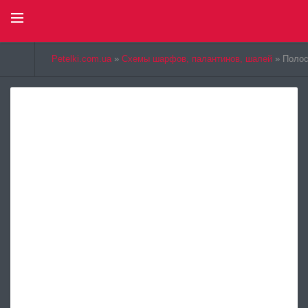
Select Language
▼
Petelki.com.ua
»
Схемы шарфов, палантинов, шалей
» Полос