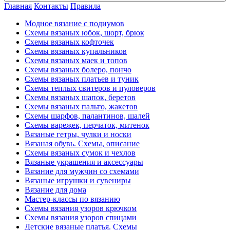
Главная
Контакты
Правила
Модное вязание с подиумов
Схемы вязаных юбок, шорт, брюк
Схемы вязаных кофточек
Схемы вязаных купальников
Схемы вязаных маек и топов
Схемы вязаных болеро, пончо
Схемы вязаных платьев и туник
Схемы теплых свитеров и пуловеров
Схемы вязаных шапок, беретов
Схемы вязаных пальто, жакетов
Схемы шарфов, палантинов, шалей
Схемы варежек, перчаток, митенок
Вязаные гетры, чулки и носки
Вязаная обувь. Схемы, описание
Схемы вязаных сумок и чехлов
Вязаные украшения и аксессуары
Вязание для мужчин со схемами
Вязаные игрушки и сувениры
Вязание для дома
Мастер-классы по вязанию
Схемы вязания узоров крючком
Схемы вязания узоров спицами
Детские вязаные платья. Схемы