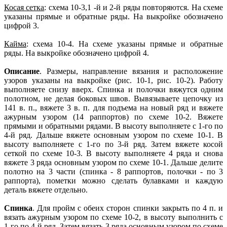
Косая сетка
: схема 10-3,1 -й и 2-й ряды повторяются. На схеме
указаны прямые и обратные ряды. На выкройке обозначено
цифрой 3.
Кайма
: схема 10-4. На схеме указаны прямые и обратные
ряды. На выкройке обозначено цифрой 4.
Описание
. Размеры, направление вязания и расположение
узоров указаны на выкройке (рис. 10-1, рис. 10-2). Работу
выполняете снизу вверх. Спинка и полочки вяжутся одним
полотном, не делая боковых швов. Вывязываете цепочку из
141 в. п., вяжете 3 в. п. для подъема на новый ряд и вяжете
ажурным узором (14 раппортов) по схеме 10-2. Вяжете
прямыми и обратными рядами. В высоту выполняете с 1-го по
4-й ряд. Дальше вяжете основным узором по схеме 10-1. В
высоту выполняете с 1-го по 3-й ряд. Затем вяжете косой
сеткой по схеме 10-3. В высоту выполняете 4 ряда и снова
вяжете 3 ряда основным узором по схеме 10-1. Дальше делите
полотно на 3 части (спинка - 8 раппортов, полочки - по 3
раппорта), пометки можно сделать булавками и каждую
деталь вяжете отдельно.
Спинка
. Для пройм с обеих сторон спинки закрыть по 4 п. и
вязать ажурным узором по схеме 10-2, в высоту выполнить с
1-го по 4-й ряд. Затем вязать 3 ряда основным узором по схеме