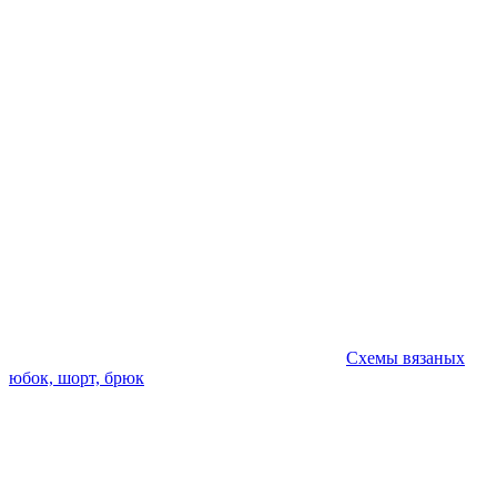
Схемы вязаных
юбок, шорт, брюк