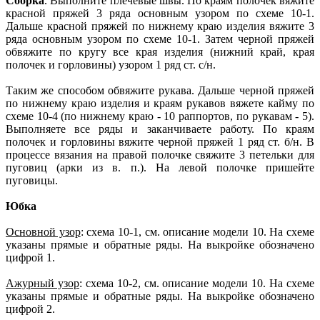
Сборка
. Выполните плечевые швы. По краям полочек вяжите
красной пряжей 3 ряда основным узором по схеме 10-1.
Дальше красной пряжей по нижнему краю изделия вяжите 3
ряда основным узором по схеме 10-1. Затем черной пряжей
обвяжите по кругу все края изделия (нижний край, края
полочек и горловины) узором 1 ряд ст. с/н.
Таким же способом обвяжите рукава. Дальше черной пряжей
по нижнему краю изделия и краям рукавов вяжете кайму по
схеме 10-4 (по нижнему краю - 10 раппортов, по рукавам - 5).
Выполняете все ряды и заканчиваете работу. По краям
полочек и горловины вяжите черной пряжей 1 ряд ст. б/н. В
процессе вязания на правой полочке свяжите 3 петельки для
пуговиц (арки из в. п.). На левой полочке пришейте
пуговицы.
Юбка
Основной узор
: схема 10-1, см. описание модели 10. На схеме
указаны прямые и обратные ряды. На выкройке обозначено
цифрой 1.
Ажурный узор
: схема 10-2, см. описание модели 10. На схеме
указаны прямые и обратные ряды. На выкройке обозначено
цифрой 2.