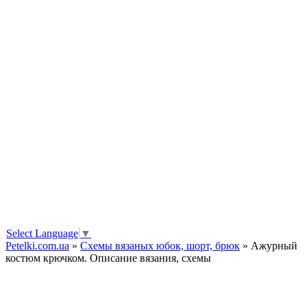
Select Language
▼
Petelki.com.ua
»
Схемы вязаных юбок, шорт, брюк
» Ажурный
костюм крючком. Описание вязания, схемы