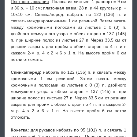
Плотность вязания
. Полоса из листьев: 1 раппорт = 9 см
и 36 р. = 10 см; платочная вязка: 28 п. и 44 круговых р. =
10x10 см. Спинка/перед: набрать по 122 (136) п. и
связать между кромочными 1 см резинкой. Затем вязать
между кромочными полосами из листьев с 0 (3) п.
двойного жемчужного узора с обеих сторон = 137 (145)
п. при ширине полос из листьев 27 п. Через 33,5 см от
резинки закрыть для пройм с обеих сторон по 4 п. и в
каждом 2-м р. 4 х 2 и 6 х 1 п. На высоте пройм 6 см
петли отложить.
Спинка/перед:
набрать по 122 (136) п. и связать между
кромочными 1 см резинкой. Затем вязать между
кромочными полосами из листьев с 0 (3) п. двойного
жемчужного узора с обеих сторон = 137 (145) п. при
ширине полос из листьев 27 п. Через 33,5 см от резинки
закрыть для пройм с обеих сторон по 4 п. и в каждом 2-
м р. 4 х 2 и 6 х 1 п. На высоте пройм 6 см петли
отложить.
Кокетка:
для рукавов набрать по 95 (101) п. и связать 1
см резинкой. Затем петли отложить. Перевести на спицы