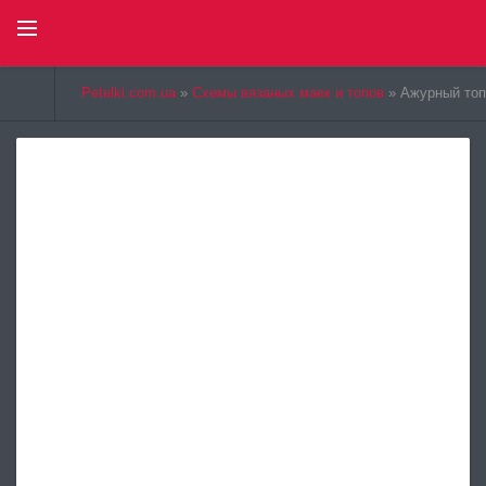
Select Language
▼
Petelki.com.ua
»
Схемы вязаных маек и топов
» Ажурный топ