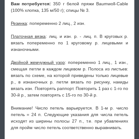
Вам потребуется:
350 г белой пряжи Baumwoll-Cable
(100% хлопка, 135 м/50 г); спицы № 3.
Резинка
: попеременно 2 лиц., 2 изн.
Платочная вязка
: лиц. и изн. р. - лиц. п. В круговых р.
вязать попеременно по 1 круговому р. лицевыми и
изнаночными.
Двойной жемчужный узор
: попеременно 1 лиц., 1 изн.,
смещая петли в каждом лицевом р. Полоса из листьев:
вязать по схеме, на которой приведены только лицевые
р., в изнаночных р. петли вязать по рисунку, накиды
вязать изн. Повторять раппорт. Повторить 1 раз с 1-го по
30-й р., затем повторять с 15-го по 30-й р.
Внимание! Число петель варьируется. В 1-м р. число
петель = 24 п. Следующие указания для числа петель
исходят из ширины полосы 27 п., т.е. при убавлениях
для пройм число петель соответственно выравнивать.