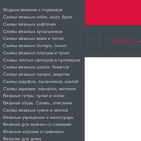
Select Language
▼
Модное вязание с подиумов
Схемы вязаных юбок, шорт, брюк
Схемы вязаных кофточек
Схемы вязаных купальников
Схемы вязаных маек и топов
Petelki.com.ua
Схемы вязаных болеро, пончо
Схемы вязаных платьев и туник
Схемы теплых свитеров и пуловеров
Схемы вязаных шапок, беретов
Схемы вязаных пальто, жакетов
Схемы шарфов, палантинов, шалей
Схемы варежек, перчаток, митенок
Вязаные гетры, чулки и носки
Вязаная обувь. Схемы, описание
Схемы вязаных сумок и чехлов
Вязаные украшения и аксессуары
Вязание для мужчин со схемами
Вязаные игрушки и сувениры
Вязание для дома