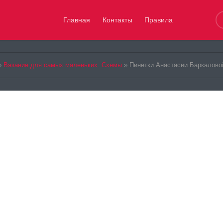
Главная
Контакты
Правила
»
Вязание для самых маленьких. Схемы
» Пинетки Анастасии Баркаловой. Описа