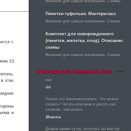
Вязание для самых маленьких. Схемы
Пинетки-туфельки. Мастеркласс
Вязание для самых маленьких. Схемы
Комплект для новорожденного
(пинетки, жилетка, плед). Описание,
ится с
схемы
Вязание для самых маленьких. Схемы
яжем 13
ПОСЛЕДНИЕ КОММЕНТАРИИ
етель.
 в этих
eee
riri
средних
Только что закончила вязать. Что можно
сказать? Читать описание в десять раз
тороны
сложнее, чем вязать
ъема и
Shanna
Доброе время суток, хотелось бы мастер