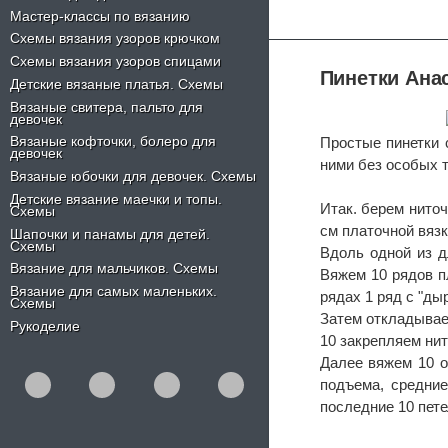
Мастер-классы по вязанию
Схемы вязания узоров крючком
Схемы вязания узоров спицами
Пинетки Ана
Детские вязаные платья. Схемы
Вязаные свитера, пальто для
девочек
Вязаные кофточки, болеро для
Простые пинетки 
девочек
ними без особых т
Вязаные юбочки для девочек. Схемы
Детские вязание маечки и топы.
Итак. берем нито
Схемы
см платочной вязк
Шапочки и панамы для детей.
Схемы
Вдоль одной из д
Вязание для мальчиков. Схемы
Вяжем 10 рядов п
Вязание для самых маленьких.
рядах 1 ряд с "ды
Схемы
Затем откладывае
Рукоделие
10 закрепляем нит
Далее вяжем 10 о
подъема, средние
последние 10 пете