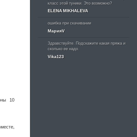
класс этой туники. Это возможно?
ELENA MIKHALEVA
ошибка при скачивании
МарияV
Здравствуйте. Подскажите какая пряжа и
сколько ее надо.
Vika123
оны 10
вместе,