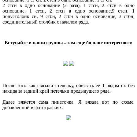
2 стсн в одно основание (2 раза), 1 стсн, 2 стсн в одно
основание, 1 стсн, 2 стсн в одно основание,9 стсн, 1
полустолбик сн, 9 стбн, 2 стбн в одно основание, 3 стбн,
соединительный столбик с началом ряда.
Вступайте в наши группы - там еще больше интересного:
После того как связали стелечку, обвязать ее 1 рядом ст. без
накида за задний край петельки предыдущего ряда.
Далее вяжется сама пинеточка. Я вязала вот по схеме,
добавленной в фотографиях.