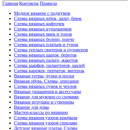
Главная
Контакты
Правила
Модное вязание с подиумов
Схемы вязаных юбок, шорт, брюк
Схемы вязаных кофточек
Схемы вязаных купальников
Схемы вязаных маек и топов
Схемы вязаных болеро, пончо
Схемы вязаных платьев и туник
Схемы теплых свитеров и пуловеров
Схемы вязаных шапок, беретов
Схемы вязаных пальто, жакетов
Схемы шарфов, палантинов, шалей
Схемы варежек, перчаток, митенок
Вязаные гетры, чулки и носки
Вязаная обувь. Схемы, описание
Схемы вязаных сумок и чехлов
Вязаные украшения и аксессуары
Вязание для мужчин со схемами
Вязаные игрушки и сувениры
Вязание для дома
Мастер-классы по вязанию
Схемы вязания узоров крючком
Схемы вязания узоров спицами
Детские вязаные платья. Схемы