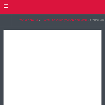
Select Language
▼
Petelki.com.ua
»
Схемы вязания узоров спицами
» Оригиналь