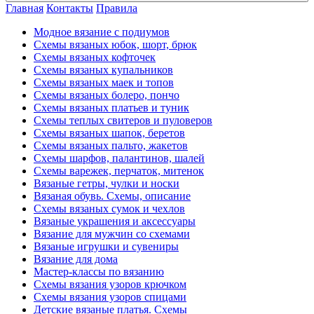
Главная
Контакты
Правила
Модное вязание с подиумов
Схемы вязаных юбок, шорт, брюк
Схемы вязаных кофточек
Схемы вязаных купальников
Схемы вязаных маек и топов
Схемы вязаных болеро, пончо
Схемы вязаных платьев и туник
Схемы теплых свитеров и пуловеров
Схемы вязаных шапок, беретов
Схемы вязаных пальто, жакетов
Схемы шарфов, палантинов, шалей
Схемы варежек, перчаток, митенок
Вязаные гетры, чулки и носки
Вязаная обувь. Схемы, описание
Схемы вязаных сумок и чехлов
Вязаные украшения и аксессуары
Вязание для мужчин со схемами
Вязаные игрушки и сувениры
Вязание для дома
Мастер-классы по вязанию
Схемы вязания узоров крючком
Схемы вязания узоров спицами
Детские вязаные платья. Схемы