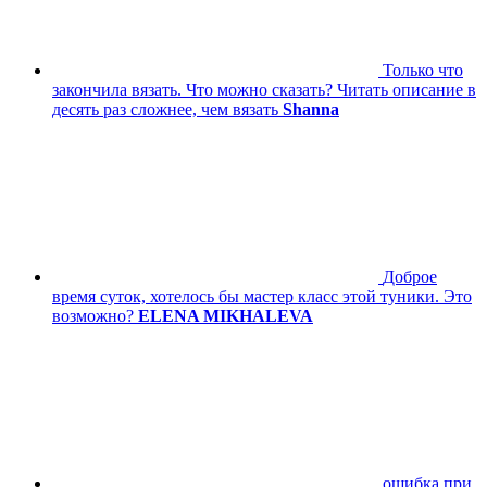
Только что
закончила вязать. Что можно сказать? Читать описание в
десять раз сложнее, чем вязать
Shanna
Доброе
время суток, хотелось бы мастер класс этой туники. Это
возможно?
ELENA MIKHALEVA
ошибка при