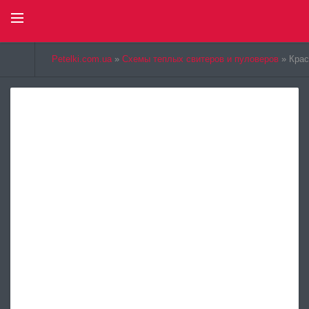
Select Language
▼
Petelki.com.ua
»
Схемы теплых свитеров и пуловеров
» Крас