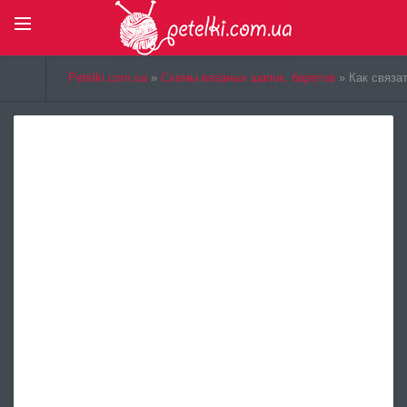
Select Language
▼
Petelki.com.ua
»
Схемы вязаных шапок, беретов
» Как связа