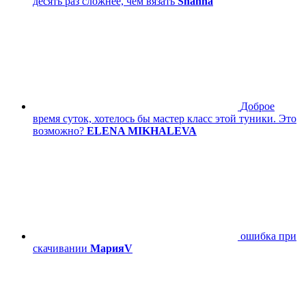
десять раз сложнее, чем вязать
Shanna
Доброе
время суток, хотелось бы мастер класс этой туники. Это
возможно?
ELENA MIKHALEVA
ошибка при
скачивании
МарияV