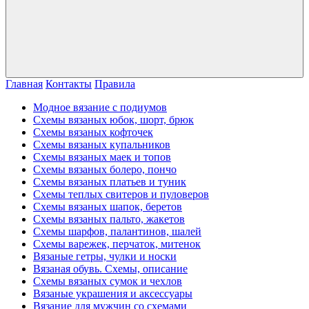
Главная
Контакты
Правила
Модное вязание с подиумов
Схемы вязаных юбок, шорт, брюк
Схемы вязаных кофточек
Схемы вязаных купальников
Схемы вязаных маек и топов
Схемы вязаных болеро, пончо
Схемы вязаных платьев и туник
Схемы теплых свитеров и пуловеров
Схемы вязаных шапок, беретов
Схемы вязаных пальто, жакетов
Схемы шарфов, палантинов, шалей
Схемы варежек, перчаток, митенок
Вязаные гетры, чулки и носки
Вязаная обувь. Схемы, описание
Схемы вязаных сумок и чехлов
Вязаные украшения и аксессуары
Вязание для мужчин со схемами