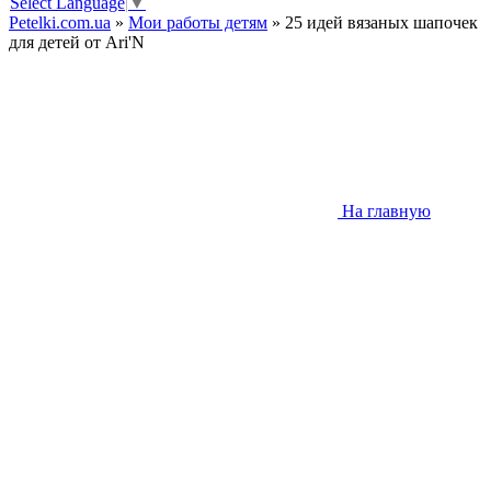
Select Language
▼
Petelki.com.ua
»
Мои работы детям
» 25 идей вязаных шапочек
для детей от Ari'N
На главную