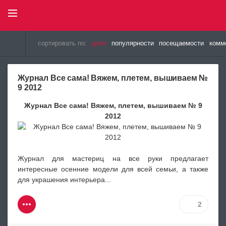
Select Language
▼
сортировать по:
дате
популярности
посещаемости
комм
Petelki.com.ua
» Материалы за 12.10.2012
Журнал Все сама! Вяжем, плетем, вышиваем №
9 2012
Журнал Все сама! Вяжем, плетем, вышиваем № 9
2012
Журнал для мастериц на все руки предлагает
интересные осенние модели для всей семьи, а также
для украшения интерьера...
2