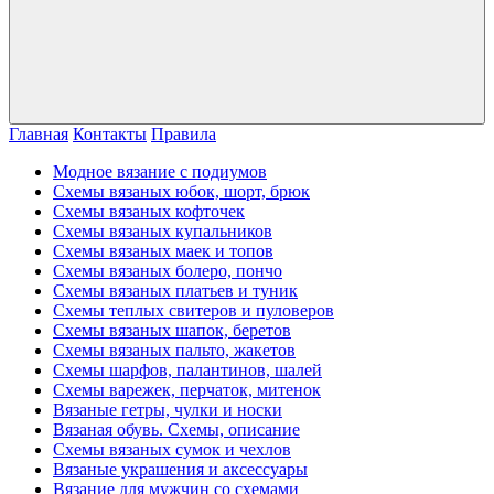
Главная
Контакты
Правила
Модное вязание с подиумов
Схемы вязаных юбок, шорт, брюк
Схемы вязаных кофточек
Схемы вязаных купальников
Схемы вязаных маек и топов
Схемы вязаных болеро, пончо
Схемы вязаных платьев и туник
Схемы теплых свитеров и пуловеров
Схемы вязаных шапок, беретов
Схемы вязаных пальто, жакетов
Схемы шарфов, палантинов, шалей
Схемы варежек, перчаток, митенок
Вязаные гетры, чулки и носки
Вязаная обувь. Схемы, описание
Схемы вязаных сумок и чехлов
Вязаные украшения и аксессуары
Вязание для мужчин со схемами