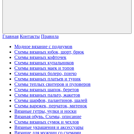
Главная
Контакты
Правила
Модное вязание с подиумов
Схемы вязаных юбок, шорт, брюк
Схемы вязаных кофточек
Схемы вязаных купальников
Схемы вязаных маек и топов
Схемы вязаных болеро, пончо
Схемы вязаных платьев и туник
Схемы теплых свитеров и пуловеров
Схемы вязаных шапок, беретов
Схемы вязаных пальто, жакетов
Схемы шарфов, палантинов, шалей
Схемы варежек, перчаток, митенок
Вязаные гетры, чулки и носки
Вязаная обувь. Схемы, описание
Схемы вязаных сумок и чехлов
Вязаные украшения и аксессуары
Вязание для мужчин со схемами