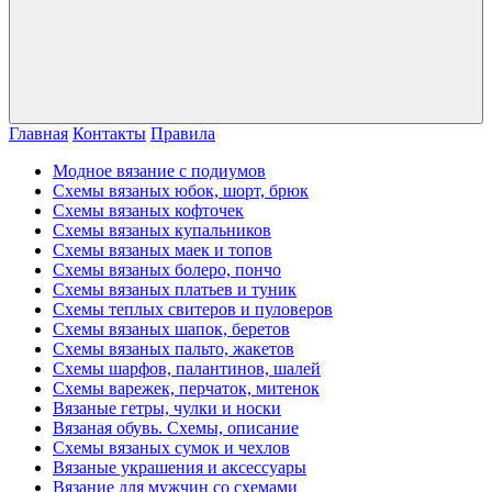
Главная
Контакты
Правила
Модное вязание с подиумов
Схемы вязаных юбок, шорт, брюк
Схемы вязаных кофточек
Схемы вязаных купальников
Схемы вязаных маек и топов
Схемы вязаных болеро, пончо
Схемы вязаных платьев и туник
Схемы теплых свитеров и пуловеров
Схемы вязаных шапок, беретов
Схемы вязаных пальто, жакетов
Схемы шарфов, палантинов, шалей
Схемы варежек, перчаток, митенок
Вязаные гетры, чулки и носки
Вязаная обувь. Схемы, описание
Схемы вязаных сумок и чехлов
Вязаные украшения и аксессуары
Вязание для мужчин со схемами