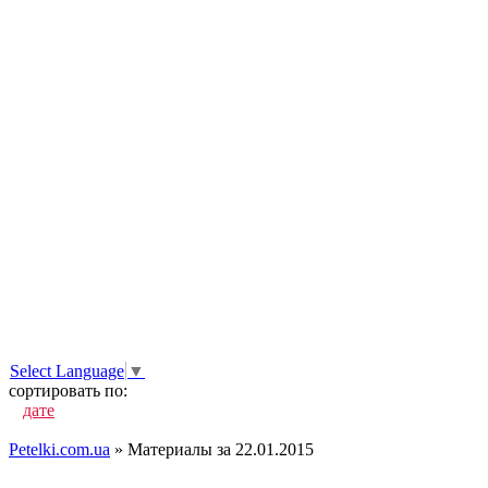
Select Language
▼
сортировать по:
дате
популярности
посещаемости
комментариям
алфавиту
Petelki.com.ua
» Материалы за 22.01.2015