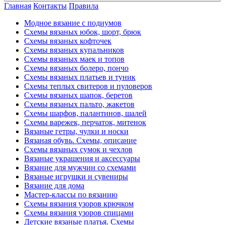
Главная
Контакты
Правила
Модное вязание с подиумов
Схемы вязаных юбок, шорт, брюк
Схемы вязаных кофточек
Схемы вязаных купальников
Схемы вязаных маек и топов
Схемы вязаных болеро, пончо
Схемы вязаных платьев и туник
Схемы теплых свитеров и пуловеров
Схемы вязаных шапок, беретов
Схемы вязаных пальто, жакетов
Схемы шарфов, палантинов, шалей
Схемы варежек, перчаток, митенок
Вязаные гетры, чулки и носки
Вязаная обувь. Схемы, описание
Схемы вязаных сумок и чехлов
Вязаные украшения и аксессуары
Вязание для мужчин со схемами
Вязаные игрушки и сувениры
Вязание для дома
Мастер-классы по вязанию
Схемы вязания узоров крючком
Схемы вязания узоров спицами
Детские вязаные платья. Схемы