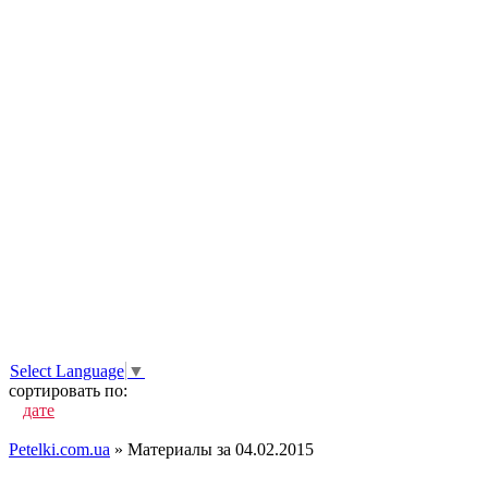
Select Language
▼
сортировать по:
дате
популярности
посещаемости
комментариям
алфавиту
Petelki.com.ua
» Материалы за 04.02.2015