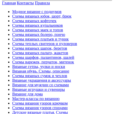
Главная
Контакты
Правила
Модное вязание с подиумов
Схемы вязаных юбок, шорт, брюк
Схемы вязаных кофточек
Схемы вязаных купальников
Схемы вязаных маек и топов
Схемы вязаных болеро, пончо
Схемы вязаных платьев и туник
Схемы теплых свитеров и пуловеров
Схемы вязаных шапок, беретов
Схемы вязаных пальто, жакетов
Схемы шарфов, палантинов, шалей
Схемы варежек, перчаток, митенок
Вязаные гетры, чулки и носки
Вязаная обувь. Схемы, описание
Схемы вязаных сумок и чехлов
Вязаные украшения и аксессуары
Вязание для мужчин со схемами
Вязаные игрушки и сувениры
Вязание для дома
Мастер-классы по вязанию
Схемы вязания узоров крючком
Схемы вязания узоров спицами
Детские вязаные платья. Схемы