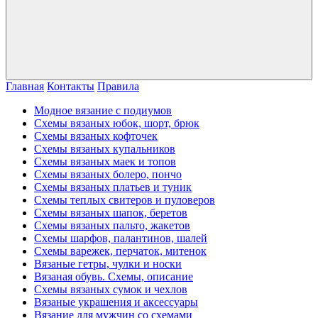
Главная
Контакты
Правила
Модное вязание с подиумов
Схемы вязаных юбок, шорт, брюк
Схемы вязаных кофточек
Схемы вязаных купальников
Схемы вязаных маек и топов
Схемы вязаных болеро, пончо
Схемы вязаных платьев и туник
Схемы теплых свитеров и пуловеров
Схемы вязаных шапок, беретов
Схемы вязаных пальто, жакетов
Схемы шарфов, палантинов, шалей
Схемы варежек, перчаток, митенок
Вязаные гетры, чулки и носки
Вязаная обувь. Схемы, описание
Схемы вязаных сумок и чехлов
Вязаные украшения и аксессуары
Вязание для мужчин со схемами