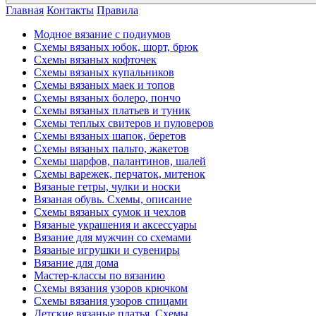
Главная
Контакты
Правила
Модное вязание с подиумов
Схемы вязаных юбок, шорт, брюк
Схемы вязаных кофточек
Схемы вязаных купальников
Схемы вязаных маек и топов
Схемы вязаных болеро, пончо
Схемы вязаных платьев и туник
Схемы теплых свитеров и пуловеров
Схемы вязаных шапок, беретов
Схемы вязаных пальто, жакетов
Схемы шарфов, палантинов, шалей
Схемы варежек, перчаток, митенок
Вязаные гетры, чулки и носки
Вязаная обувь. Схемы, описание
Схемы вязаных сумок и чехлов
Вязаные украшения и аксессуары
Вязание для мужчин со схемами
Вязаные игрушки и сувениры
Вязание для дома
Мастер-классы по вязанию
Схемы вязания узоров крючком
Схемы вязания узоров спицами
Детские вязаные платья. Схемы