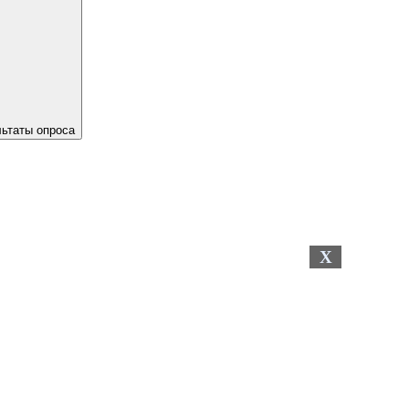
льтаты опроса
X