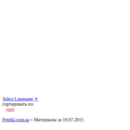
Select Language
▼
сортировать по:
дате
популярности
посещаемости
комментариям
алфавиту
Petelki.com.ua
» Материалы за 19.07.2015