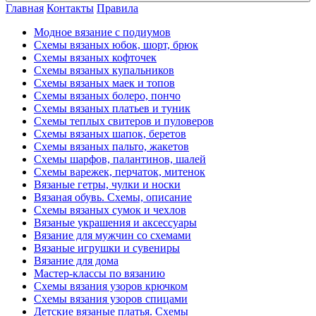
Главная
Контакты
Правила
Модное вязание с подиумов
Схемы вязаных юбок, шорт, брюк
Схемы вязаных кофточек
Схемы вязаных купальников
Схемы вязаных маек и топов
Схемы вязаных болеро, пончо
Схемы вязаных платьев и туник
Схемы теплых свитеров и пуловеров
Схемы вязаных шапок, беретов
Схемы вязаных пальто, жакетов
Схемы шарфов, палантинов, шалей
Схемы варежек, перчаток, митенок
Вязаные гетры, чулки и носки
Вязаная обувь. Схемы, описание
Схемы вязаных сумок и чехлов
Вязаные украшения и аксессуары
Вязание для мужчин со схемами
Вязаные игрушки и сувениры
Вязание для дома
Мастер-классы по вязанию
Схемы вязания узоров крючком
Схемы вязания узоров спицами
Детские вязаные платья. Схемы