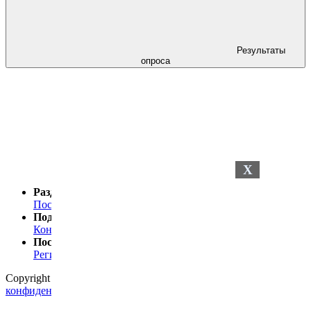
Результаты
опроса
X
Разделы сайта
Последние новости
Последние комментарии
Поддержка
Контакты
Посетителю
Регистрация
Статистика
Copyright © 2024
Petelki.com.ua
Политика
конфиденциальности