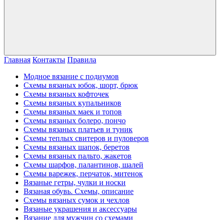
Главная
Контакты
Правила
Модное вязание с подиумов
Схемы вязаных юбок, шорт, брюк
Схемы вязаных кофточек
Схемы вязаных купальников
Схемы вязаных маек и топов
Схемы вязаных болеро, пончо
Схемы вязаных платьев и туник
Схемы теплых свитеров и пуловеров
Схемы вязаных шапок, беретов
Схемы вязаных пальто, жакетов
Схемы шарфов, палантинов, шалей
Схемы варежек, перчаток, митенок
Вязаные гетры, чулки и носки
Вязаная обувь. Схемы, описание
Схемы вязаных сумок и чехлов
Вязаные украшения и аксессуары
Вязание для мужчин со схемами