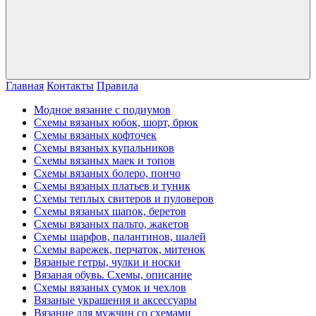
Главная
Контакты
Правила
Модное вязание с подиумов
Схемы вязаных юбок, шорт, брюк
Схемы вязаных кофточек
Схемы вязаных купальников
Схемы вязаных маек и топов
Схемы вязаных болеро, пончо
Схемы вязаных платьев и туник
Схемы теплых свитеров и пуловеров
Схемы вязаных шапок, беретов
Схемы вязаных пальто, жакетов
Схемы шарфов, палантинов, шалей
Схемы варежек, перчаток, митенок
Вязаные гетры, чулки и носки
Вязаная обувь. Схемы, описание
Схемы вязаных сумок и чехлов
Вязаные украшения и аксессуары
Вязание для мужчин со схемами