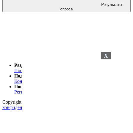
Результаты
опроса
X
Разделы сайта
Последние новости
Последние комментарии
Поддержка
Контакты
Посетителю
Регистрация
Статистика
Copyright © 2024
Petelki.com.ua
Политика
конфиденциальности