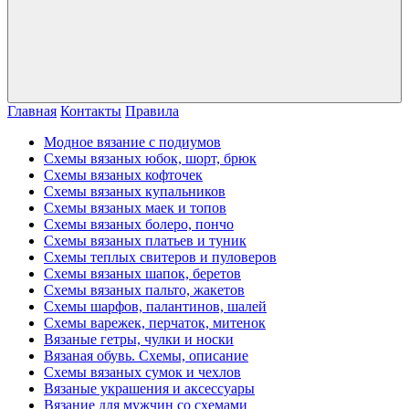
Главная
Контакты
Правила
Модное вязание с подиумов
Схемы вязаных юбок, шорт, брюк
Схемы вязаных кофточек
Схемы вязаных купальников
Схемы вязаных маек и топов
Схемы вязаных болеро, пончо
Схемы вязаных платьев и туник
Схемы теплых свитеров и пуловеров
Схемы вязаных шапок, беретов
Схемы вязаных пальто, жакетов
Схемы шарфов, палантинов, шалей
Схемы варежек, перчаток, митенок
Вязаные гетры, чулки и носки
Вязаная обувь. Схемы, описание
Схемы вязаных сумок и чехлов
Вязаные украшения и аксессуары
Вязание для мужчин со схемами