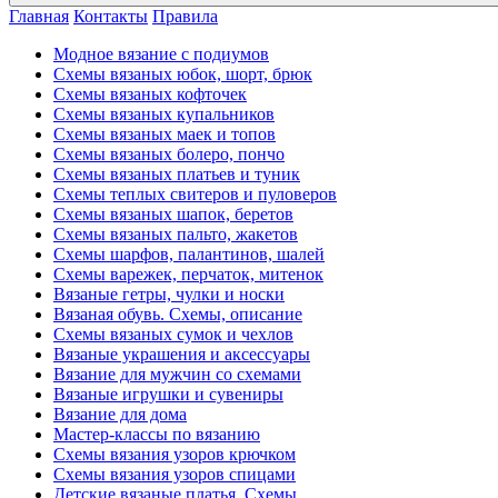
Главная
Контакты
Правила
Модное вязание с подиумов
Схемы вязаных юбок, шорт, брюк
Схемы вязаных кофточек
Схемы вязаных купальников
Схемы вязаных маек и топов
Схемы вязаных болеро, пончо
Схемы вязаных платьев и туник
Схемы теплых свитеров и пуловеров
Схемы вязаных шапок, беретов
Схемы вязаных пальто, жакетов
Схемы шарфов, палантинов, шалей
Схемы варежек, перчаток, митенок
Вязаные гетры, чулки и носки
Вязаная обувь. Схемы, описание
Схемы вязаных сумок и чехлов
Вязаные украшения и аксессуары
Вязание для мужчин со схемами
Вязаные игрушки и сувениры
Вязание для дома
Мастер-классы по вязанию
Схемы вязания узоров крючком
Схемы вязания узоров спицами
Детские вязаные платья. Схемы