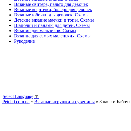
Вязаные свитера, пальто для девочек
Вязаные кофточки, болеро для девочек
Вязаные юбочки для девочек. Схемы
Детские вязание маечки и топы. Схемы
Шапочки и панамы для детей. Схемы
Вязание для мальчиков. Схемы
Вязание для самых маленьких. Схемы
Рукоделие
Select Language
▼
Petelki.com.ua
»
Вязаные игрушки и сувениры
» Заколки Бабоч