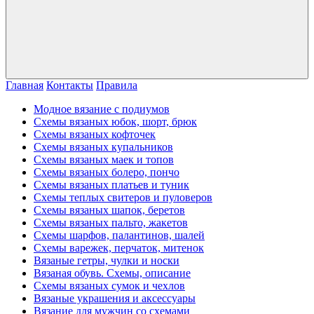
Главная
Контакты
Правила
Модное вязание с подиумов
Схемы вязаных юбок, шорт, брюк
Схемы вязаных кофточек
Схемы вязаных купальников
Схемы вязаных маек и топов
Схемы вязаных болеро, пончо
Схемы вязаных платьев и туник
Схемы теплых свитеров и пуловеров
Схемы вязаных шапок, беретов
Схемы вязаных пальто, жакетов
Схемы шарфов, палантинов, шалей
Схемы варежек, перчаток, митенок
Вязаные гетры, чулки и носки
Вязаная обувь. Схемы, описание
Схемы вязаных сумок и чехлов
Вязаные украшения и аксессуары
Вязание для мужчин со схемами