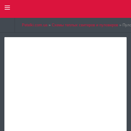
Select Language
▼
Petelki.com.ua
»
Схемы теплых свитеров и пуловеров
» Пуло