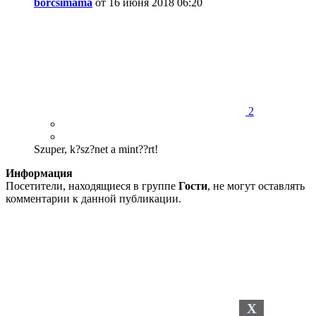
borcsimama
от 16 июня 2018 06:20
2
Szuper, k?sz?net a mint??rt!
Информация
Посетители, находящиеся в группе
Гости
, не могут оставлять
комментарии к данной публикации.
X