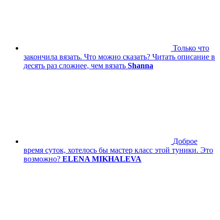
Только что
закончила вязать. Что можно сказать? Читать описание в
десять раз сложнее, чем вязать
Shanna
Доброе
время суток, хотелось бы мастер класс этой туники. Это
возможно?
ELENA MIKHALEVA