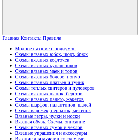
Главная
Контакты
Правила
Модное вязание с подиумов
Схемы вязаных юбок, шорт, брюк
Схемы вязаных кофточек
Схемы вязаных купальников
Схемы вязаных маек и топов
Схемы вязаных болеро, пончо
Схемы вязаных платьев и туник
Схемы теплых свитеров и пуловеров
Схемы вязаных шапок, беретов
Схемы вязаных пальто, жакетов
Схемы шарфов, палантинов, шалей
Схемы варежек, перчаток, митенок
Вязаные гетры, чулки и носки
Вязаная обувь. Схемы, описание
Схемы вязаных сумок и чехлов
Вязаные украшения и аксессуары
Вязание для мужчин со схемами