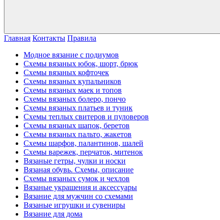
Главная
Контакты
Правила
Модное вязание с подиумов
Схемы вязаных юбок, шорт, брюк
Схемы вязаных кофточек
Схемы вязаных купальников
Схемы вязаных маек и топов
Схемы вязаных болеро, пончо
Схемы вязаных платьев и туник
Схемы теплых свитеров и пуловеров
Схемы вязаных шапок, беретов
Схемы вязаных пальто, жакетов
Схемы шарфов, палантинов, шалей
Схемы варежек, перчаток, митенок
Вязаные гетры, чулки и носки
Вязаная обувь. Схемы, описание
Схемы вязаных сумок и чехлов
Вязаные украшения и аксессуары
Вязание для мужчин со схемами
Вязаные игрушки и сувениры
Вязание для дома