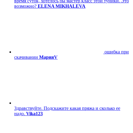
время суток, хотелось бы мастер класс этой туники. Это
возможно?
ELENA MIKHALEVA
ошибка при
скачивании
МарияV
Здравствуйте. Подскажите какая пряжа и сколько ее
надо.
Vika123