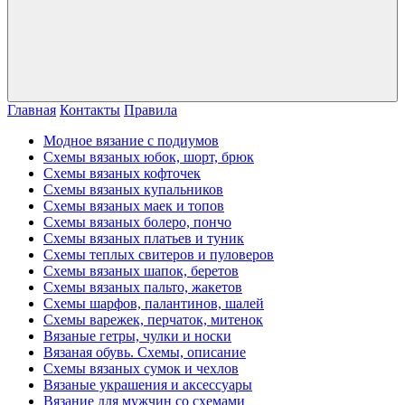
Главная
Контакты
Правила
Модное вязание с подиумов
Схемы вязаных юбок, шорт, брюк
Схемы вязаных кофточек
Схемы вязаных купальников
Схемы вязаных маек и топов
Схемы вязаных болеро, пончо
Схемы вязаных платьев и туник
Схемы теплых свитеров и пуловеров
Схемы вязаных шапок, беретов
Схемы вязаных пальто, жакетов
Схемы шарфов, палантинов, шалей
Схемы варежек, перчаток, митенок
Вязаные гетры, чулки и носки
Вязаная обувь. Схемы, описание
Схемы вязаных сумок и чехлов
Вязаные украшения и аксессуары
Вязание для мужчин со схемами