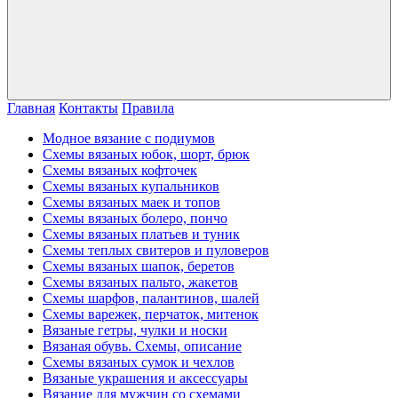
Главная
Контакты
Правила
Модное вязание с подиумов
Схемы вязаных юбок, шорт, брюк
Схемы вязаных кофточек
Схемы вязаных купальников
Схемы вязаных маек и топов
Схемы вязаных болеро, пончо
Схемы вязаных платьев и туник
Схемы теплых свитеров и пуловеров
Схемы вязаных шапок, беретов
Схемы вязаных пальто, жакетов
Схемы шарфов, палантинов, шалей
Схемы варежек, перчаток, митенок
Вязаные гетры, чулки и носки
Вязаная обувь. Схемы, описание
Схемы вязаных сумок и чехлов
Вязаные украшения и аксессуары
Вязание для мужчин со схемами