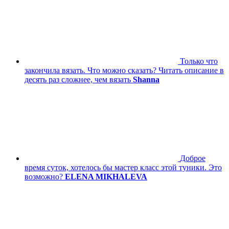
Только что
закончила вязать. Что можно сказать? Читать описание в
десять раз сложнее, чем вязать
Shanna
Доброе
время суток, хотелось бы мастер класс этой туники. Это
возможно?
ELENA MIKHALEVA