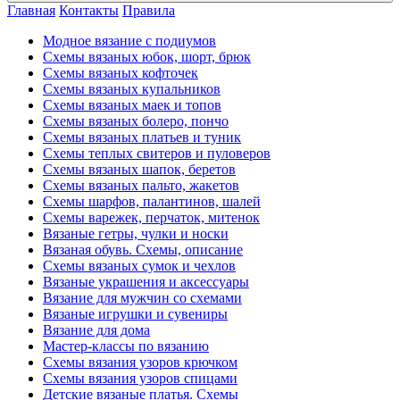
Главная
Контакты
Правила
Модное вязание с подиумов
Схемы вязаных юбок, шорт, брюк
Схемы вязаных кофточек
Схемы вязаных купальников
Схемы вязаных маек и топов
Схемы вязаных болеро, пончо
Схемы вязаных платьев и туник
Схемы теплых свитеров и пуловеров
Схемы вязаных шапок, беретов
Схемы вязаных пальто, жакетов
Схемы шарфов, палантинов, шалей
Схемы варежек, перчаток, митенок
Вязаные гетры, чулки и носки
Вязаная обувь. Схемы, описание
Схемы вязаных сумок и чехлов
Вязаные украшения и аксессуары
Вязание для мужчин со схемами
Вязаные игрушки и сувениры
Вязание для дома
Мастер-классы по вязанию
Схемы вязания узоров крючком
Схемы вязания узоров спицами
Детские вязаные платья. Схемы