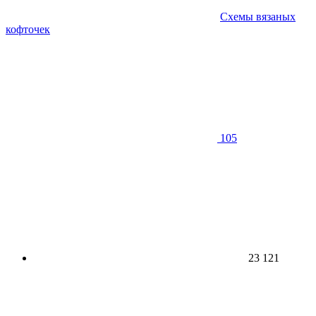
Схемы вязаных
кофточек
105
23 121