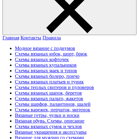
Главная
Контакты
Правила
Модное вязание с подиумов
Схемы вязаных юбок, шорт, брюк
Схемы вязаных кофточек
Схемы вязаных купальников
Схемы вязаных маек и топов
Схемы вязаных болеро, пончо
Схемы вязаных платьев и туник
Схемы теплых свитеров и пуловеров
Схемы вязаных шапок, беретов
Схемы вязаных пальто, жакетов
Схемы шарфов, палантинов, шалей
Схемы варежек, перчаток, митенок
Вязаные гетры, чулки и носки
Вязаная обувь. Схемы, описание
Схемы вязаных сумок и чехлов
Вязаные украшения и аксессуары
Вязание для мужчин со схемами