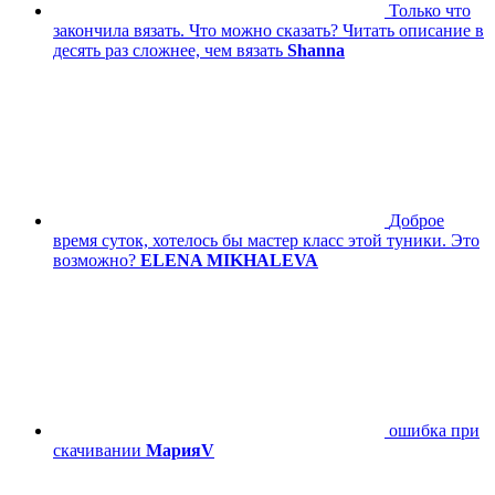
Только что
закончила вязать. Что можно сказать? Читать описание в
десять раз сложнее, чем вязать
Shanna
Доброе
время суток, хотелось бы мастер класс этой туники. Это
возможно?
ELENA MIKHALEVA
ошибка при
скачивании
МарияV