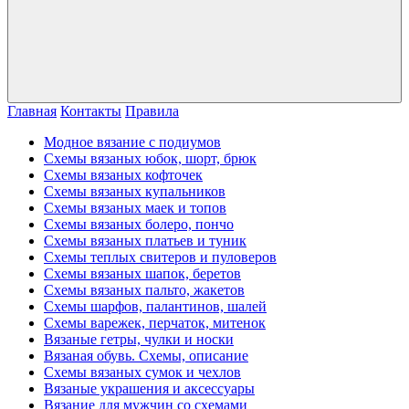
Главная
Контакты
Правила
Модное вязание с подиумов
Схемы вязаных юбок, шорт, брюк
Схемы вязаных кофточек
Схемы вязаных купальников
Схемы вязаных маек и топов
Схемы вязаных болеро, пончо
Схемы вязаных платьев и туник
Схемы теплых свитеров и пуловеров
Схемы вязаных шапок, беретов
Схемы вязаных пальто, жакетов
Схемы шарфов, палантинов, шалей
Схемы варежек, перчаток, митенок
Вязаные гетры, чулки и носки
Вязаная обувь. Схемы, описание
Схемы вязаных сумок и чехлов
Вязаные украшения и аксессуары
Вязание для мужчин со схемами