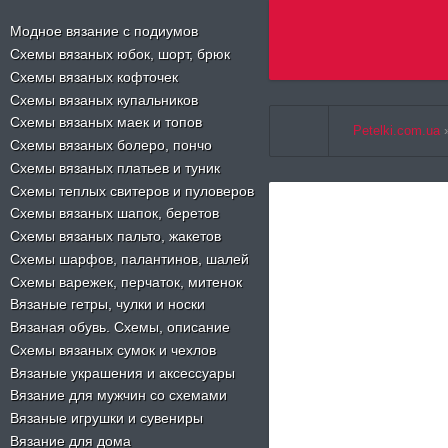
Select Language
▼
Модное вязание с подиумов
Схемы вязаных юбок, шорт, брюк
Схемы вязаных кофточек
Схемы вязаных купальников
Схемы вязаных маек и топов
Petelki.com.ua
Схемы вязаных болеро, пончо
Схемы вязаных платьев и туник
Схемы теплых свитеров и пуловеров
Схемы вязаных шапок, беретов
Схемы вязаных пальто, жакетов
Схемы шарфов, палантинов, шалей
Схемы варежек, перчаток, митенок
Вязаные гетры, чулки и носки
Вязаная обувь. Схемы, описание
Схемы вязаных сумок и чехлов
Вязаные украшения и аксессуары
Вязание для мужчин со схемами
Вязаные игрушки и сувениры
Вязание для дома