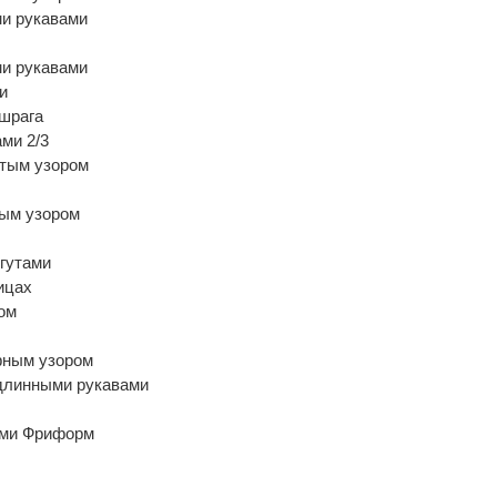
ми рукавами
и рукавами
и
 шрага
ми 2/3
тым узором
ым узором
жгутами
ицах
ом
фным узором
длинными рукавами
ами Фриформ