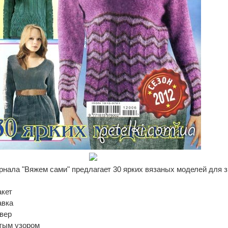
нала "Вяжем сами" предлагает 30 ярких вязаных моделей для 
кет
авка
вер
тым узором