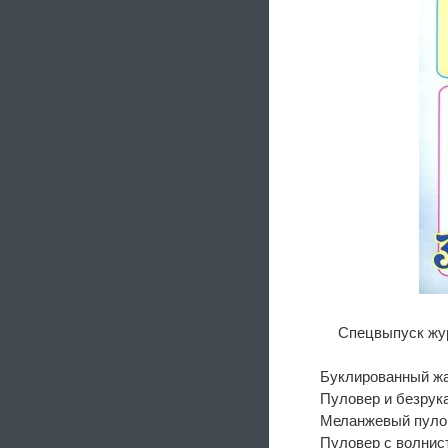
Спецвыпуск жур
Буклированный жа
Пуловер и безрук
Меланжевый пуло
Пуловер с волнис