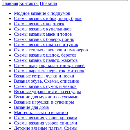
Главная
Контакты
Правила
Модное вязание с подиумов
Схемы вязаных юбок, шорт, брюк
Схемы вязаных кофточек
Схемы вязаных купальников
Схемы вязаных маек и топов
Схемы вязаных болеро, пончо
Схемы вязаных платьев и туник
Схемы теплых свитеров и пуловеров
Схемы вязаных шапок, беретов
Схемы вязаных пальто, жакетов
Схемы шарфов, палантинов, шалей
Схемы варежек, перчаток, митенок
Вязаные гетры, чулки и носки
Вязаная обувь. Схемы, описание
Схемы вязаных сумок и чехлов
Вязаные украшения и аксессуары
Вязание для мужчин со схемами
Вязаные игрушки и сувениры
Вязание для дома
Мастер-классы по вязанию
Схемы вязания узоров крючком
Схемы вязания узоров спицами
Детские вязаные платья. Схемы