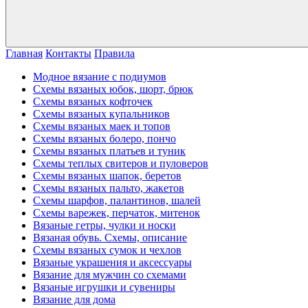
Главная
Контакты
Правила
Модное вязание с подиумов
Схемы вязаных юбок, шорт, брюк
Схемы вязаных кофточек
Схемы вязаных купальников
Схемы вязаных маек и топов
Схемы вязаных болеро, пончо
Схемы вязаных платьев и туник
Схемы теплых свитеров и пуловеров
Схемы вязаных шапок, беретов
Схемы вязаных пальто, жакетов
Схемы шарфов, палантинов, шалей
Схемы варежек, перчаток, митенок
Вязаные гетры, чулки и носки
Вязаная обувь. Схемы, описание
Схемы вязаных сумок и чехлов
Вязаные украшения и аксессуары
Вязание для мужчин со схемами
Вязаные игрушки и сувениры
Вязание для дома